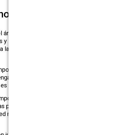
nol
 el área de lesiones personales con más de 80
s y nos dedicamos a proveer un servicio de
 a las familias quienes han perdido a sus seres
ampo y nos dedicamos enteramente a lo que
engan sus metas mientras los guiamos a través
 es vigorosamente litigado.
importantes y cruciales que usted puede
as palabras, luchamos por obtenerle el dinero
ed reciba durante su demanda sea cordial,
n jueces, jurados y adversarios en una manera