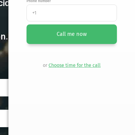
cident
Phone number
Call me now
n.
or
Choose time for the call