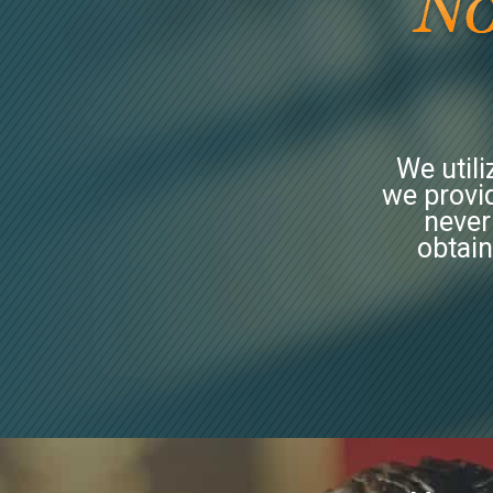
We util
we provid
never
obtain