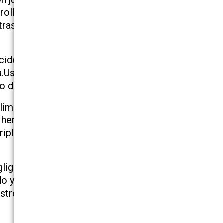
rrollamos con nuestros clientes y los
tras metas se reducen al triunfo sin perder
accidentes automovilísticos, accidentes en
ca.Usted también nos puede contactar para
o de lesiones personales.
itan a: espalda,cuello, rodillas, hombros,
 heridas en la médula espinal, alteraciones en
plejia, muerte injusta, heridas cerebrales y
ligencia de la persona demandada y
ido y comprobar y verificas otros aspectos
estros casos y nos aseguramos de que no