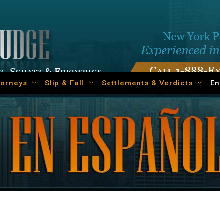
torneys
Slip & Fall
Settlements & Verdicts
En