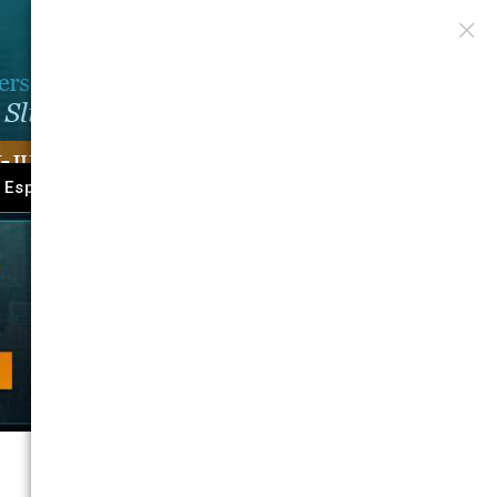
 Espanol
Contact Us