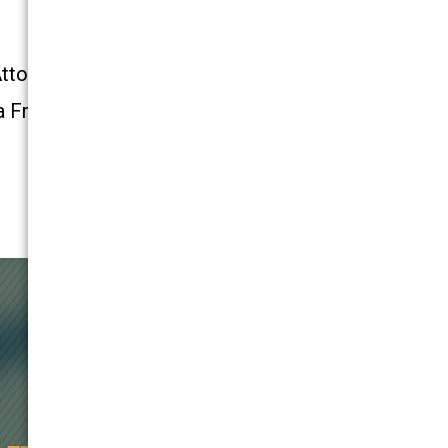
Attorney
a Free