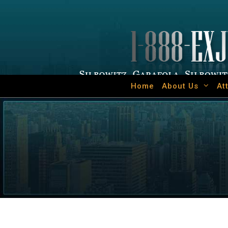
Home
About Us
At