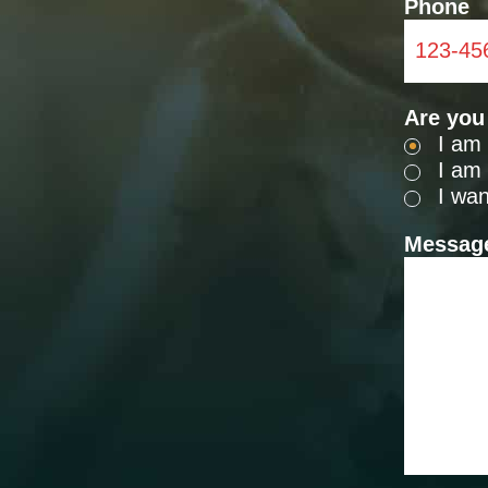
Phone
Are you 
I am 
I am 
I wan
Messag