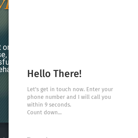
 only do
se, but we
ful in
ehalf.*
Hello There!
Let's get in touch now. Enter your
phone number and I will call you
within 9 seconds.
Count down...