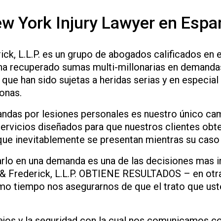
w York Injury Lawyer en Espa
rick, L.L.P. es un grupo de abogados calificados en
 ha recuperado sumas multi-millonarias en demanda
 que han sido sujetas a heridas serias y en especial
onas.
andas por lesiones personales es nuestro único c
rvicios diseñados para que nuestros clientes obt
s que inevitablemente se presentan mientras su caso
arlo en una demanda es una de las decisiones mas 
atz & Frederick, L.L.P. OBTIENE RESULTADOS – en otr
mo tiempo nos asegurarnos de que el trato que ust
jos y la seguridad con la cual nos comunicamos co