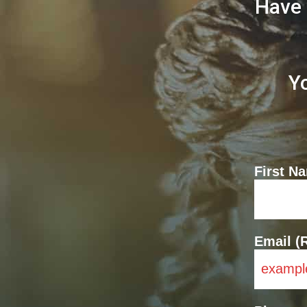
Have 
Y
First N
Email (